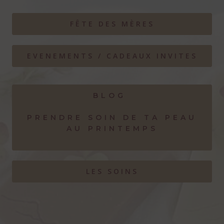
FÊTE DES MÈRES
EVENEMENTS / CADEAUX INVITES
BLOG
PRENDRE SOIN DE TA PEAU
AU PRINTEMPS
LES SOINS