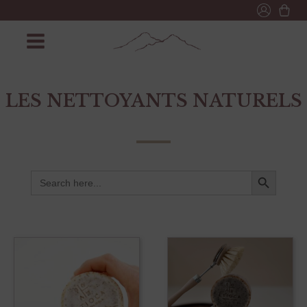
LES NETTOYANTS NATURELS
Search Button
Search
for:
Ce
produit
a
plusieurs