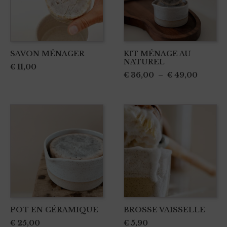
variations.
Les
options
peuvent
SAVON MÉNAGER
KIT MÉNAGE AU
être
NATUREL
€
11,00
choisies
Plage
€
36,00
–
€
49,00
sur
de
la
prix :
page
€ 36,0
du
à
produit
€ 49,0
POT EN CÉRAMIQUE
BROSSE VAISSELLE
€
25,00
€
5,90