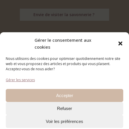
Envie de visiter la savonnerie ?
Gérer le consentement aux
cookies
Suivez nos aventures sur les réseaux :
Nous utilisons des cookies pour optimiser quotidiennement notre site
web et vous proposez des articles et produits qui vous plaisent.
Acceptez-vous de nous aider?
Gérer les services
Accepter
Refuser
Voir les préférences
© Copyright 2023 - Le Vrai Sens Savonnerie - All Rights Reserved -
Mentions légales