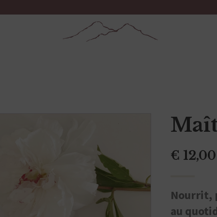
Maît
€
12,00
Nourrit, 
au quoti