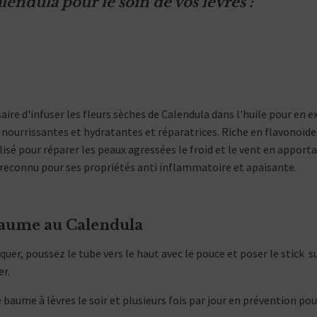
lendula pour le soin de vos lèvres :
aire d'infuser les fleurs sèches de Calendula dans l'huile pour en ext
 nourrissantes et hydratantes et réparatrices. Riche en flavonoïde
isé pour réparer les peaux agressées le froid et le vent en apportan
 reconnu pour ses propriétés anti inflammatoire et apaisante.
 baume au Calendula
quer, poussez le tube vers le haut avec le pouce et poser le stick s
er.
e baume à lèvres le soir et plusieurs fois par jour en prévention po