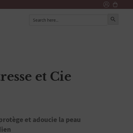
SEARCH
Search
for:
BUTTON
resse et Cie
protège et adoucie la peau
dien