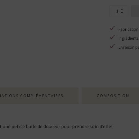
quantité
de
Maîtresse
et
Fabrication 
Cie
Ingrédients
Livraison p
MATIONS COMPLÉMENTAIRES
COMPOSITION
t une petite bulle de douceur pour prendre soin d’elle!