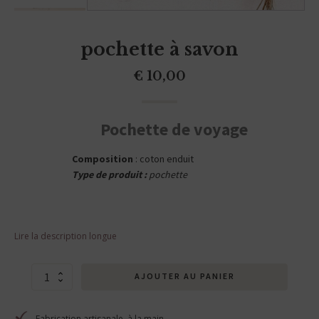
pochette à savon
€
10,00
Pochette de voyage
Composition
: coton enduit
Type de produit :
pochette
Lire la description longue
quantité
AJOUTER AU PANIER
de
pochette
à
Fabrication artisanale, à la main