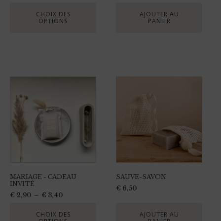
sur
CHOIX DES
AJOUTER AU
OPTIONS
PANIER
la
page
du
produit
Ce
produit
a
plusieurs
variations.
Les
options
peuvent
MARIAGE - CADEAU
SAUVE-SAVON
être
INVITÉ
€
6,50
choisies
Plage
€
2,90
–
€
3,40
sur
de
prix :
CHOIX DES
AJOUTER AU
la