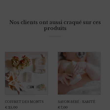
Nos clients ont aussi craqué sur ces
produits
Ce
produit
a
plusieurs
variations.
Les
options
peuvent
COFFRET DES MONTS
SAVON BÉBÉ - KARITÉ
être
€
25,00
€
7,00
choisies