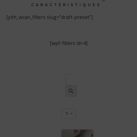
CARACTÉRISTIQUES
[yith_wcan_filters slug="draft-preset"]
[wpf-filters id=4]
Search
for:
SEARCH
BUTTON
Ce
Ce