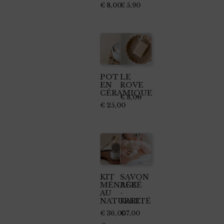
produit
€
8,00
€
5,90
POT
LE
EN
ROVE
CÉRAMIQUE
€
8,00
€
25,00
Ce
produit
a
plusieurs
KIT
SAVON
MÉNAGE
BÉBÉ
variations.
AU
-
Les
NATUREL
KARITÉ
options
€
36,00
€
7,00
–